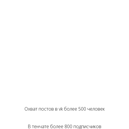
Помогу в сборе людей на
мероприятие
Я веду свои блоги в некоторых социальных
сетях и могу анонсировать свое выступление
на вашем мероприятии
Охват постов в vk более 500 человек
В тенчате более 800 подписчиков